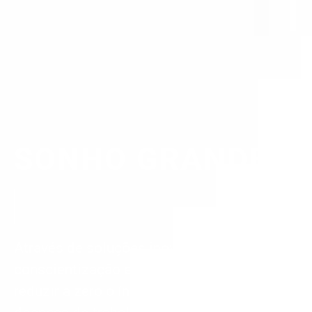
SONHO GRANDE
Através de soluções inovadoras,
conscientização e fiscalização preventiva,
reduzir a zero o índice de acidentes e