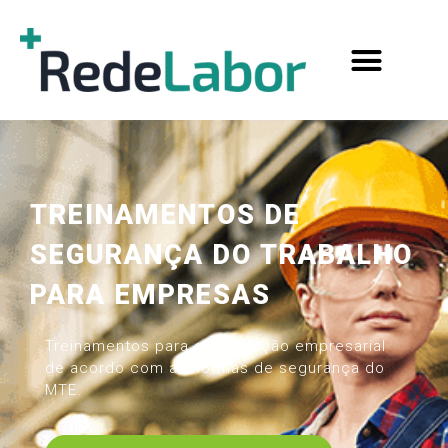
TREINAMENTOS DE
SEGURANÇA DO TRABALHO
PARA EMPRESAS
Treinamentos para capacitação empresarial
de acordo com as normas de segurança do
MTE.